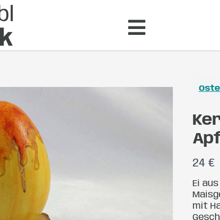
Ost
Ker
Apf
N
24 €
o
Ei au
Maisge
w
mit H
Gesch