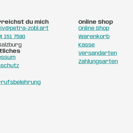
rreichst du mich
Online Shop
iv@petra-zobl.art
Online Shop
4 151 7590
Warenkorb
Salzburg
Kasse
tliches
Versandarten
essum
Zahlungsarten
nschutz
rrufsbelehrung