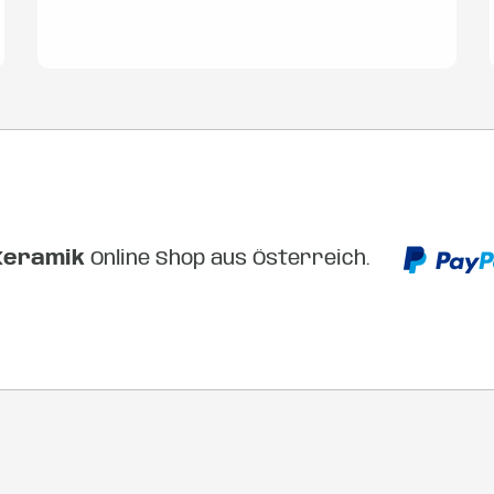
Submit Review
Keramik
Online Shop aus Österreich.
Thanks for your review!
We are processing it and it will appear on the store
soon.