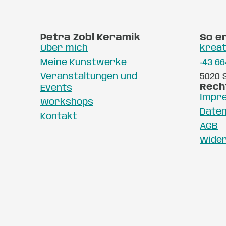
Petra Zobl Keramik
So e
Über mich
kreat
Meine Kunstwerke
+43 66
Veranstaltungen und
5020 
Rech
Events
Impr
Workshops
Date
Kontakt
AGB
Wide