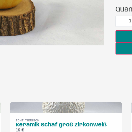
Quan
Write a review
Your rating
Title
*
ECHT TIERISCH
Keramik Schaf groß Zirkonweiß
Your review
19 €