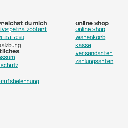
rreichst du mich
Online Shop
iv@petra-zobl.art
Online Shop
4 151 7590
Warenkorb
Salzburg
Kasse
tliches
Versandarten
essum
Zahlungsarten
nschutz
rrufsbelehrung