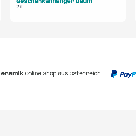
Geschenkanhänger Baum
2 €
Submit Review
Keramik
Online Shop aus Österreich.
Thanks for your review!
We are processing it and it will appear on the store
soon.